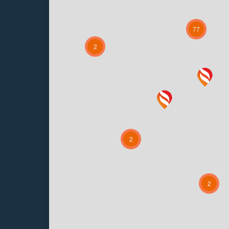
77
2
2
2